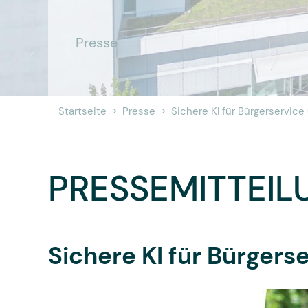
Presse
Startseite
Presse
Sichere KI für Bürgerservic
PRESSEMITTEIL
Sichere KI für Bürger