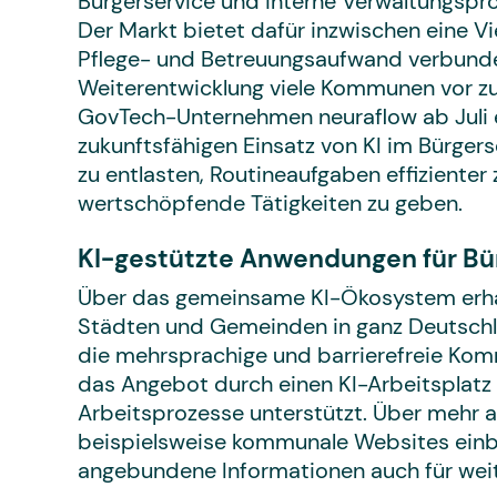
Bürgerservice und interne Verwaltungsproze
Der Markt bietet dafür inzwischen eine Vi
Pflege- und Betreuungsaufwand verbunden 
Weiterentwicklung viele Kommunen vor z
GovTech-Unternehmen neuraflow ab Juli 
zukunftsfähigen Einsatz von KI im Bürgers
zu entlasten, Routineaufgaben effiziente
wertschöpfende Tätigkeiten zu geben.
KI-gestützte Anwendungen für Bü
Über das gemeinsame KI-Ökosystem erhal
Städten und Gemeinden in ganz Deutschla
die mehrsprachige und barrierefreie Kom
das Angebot durch einen KI-Arbeitsplatz 
Arbeitsprozesse unterstützt. Über mehr a
beispielsweise kommunale Websites einb
angebundene Informationen auch für wei