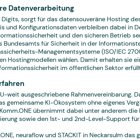
ere Datenverarbeitung
 Digits, sorgt für das datensouveräne Hosting 
is und Konfigurationsdaten verbleiben dabei in D
Informationssicherheit und den sicheren Betrieb s
Bundesamts für Sicherheit in der Informationste
onssicherheits-Managementsysteme (ISO/IEC 27001
n Hostingmodellen wählen. Damit erhalten sie ei
ormationssicherheit im öffentlichen Sektor erfüllt
rfahren
 EU-weit ausgeschriebene Rahmenvereinbarung. 
s gemeinsame KI-Ökosystem ohne eigenes Verga
 Komm.ONE übernimmt dabei unter anderem die D
ierung sowie den 1st- und 2nd-Level-Support fü
mm.ONE, neuraflow und STACKIT in Neckarsulm da