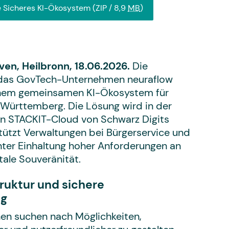
 Sicheres KI-Ökosystem
(ZIP / 8,9
MB
)
ven, Heilbronn, 18.06.2026.
Die
as GovTech-Unternehmen neuraflow
einem gemeinsamen KI-Ökosystem für
ürttemberg. Die Lösung wird in der
n STACKIT-Cloud von Schwarz Digits
tützt Verwaltungen bei Bürgerservice und
nter Einhaltung hoher Anforderungen an
ale Souveränität.
ruktur und sichere
ng
 suchen nach Möglichkeiten,