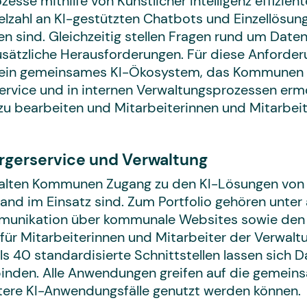
sse mithilfe von Künstlicher Intelligenz effizient
elzahl an KI-gestützten Chatbots und Einzellösun
sind. Gleichzeitig stellen Fragen rund um Datens
usätzliche Herausforderungen. Für diese Anford
ein gemeinsames KI-Ökosystem, das Kommunen ei
ervice und in internen Verwaltungsprozessen ermög
r zu bearbeiten und Mitarbeiterinnen und Mitarbe
rgerservice und Verwaltung
ten Kommunen Zugang zu den KI-Lösungen von ne
nd im Einsatz sind. Zum Portfolio gehören unte
munikation über kommunale Websites sowie den t
für Mitarbeiterinnen und Mitarbeiter der Verwalt
ls 40 standardisierte Schnittstellen lassen sich 
inden. Alle Anwendungen greifen auf die gemein
tere KI-Anwendungsfälle genutzt werden können.