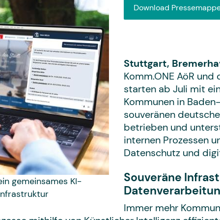
Download Pressemappe
Stuttgart, Bremerha
Komm.ONE AöR und d
starten ab Juli mit 
Kommunen in Baden-W
souveränen deutsche
betrieben und unters
internen Prozessen u
Datenschutz und digit
Souveräne Infrast
in gemeinsames KI-
Datenverarbeitu
nfrastruktur
Immer mehr Kommunen